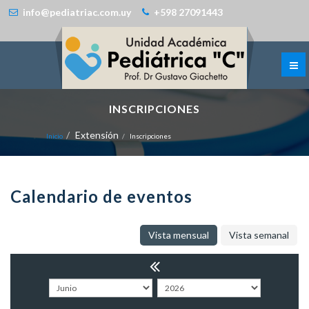
info@pediatriac.com.uy
+598 27091443
INSCRIPCIONES
Extensión
Inicio
Inscripciones
Calendario de eventos
Vista mensual
Vista semanal